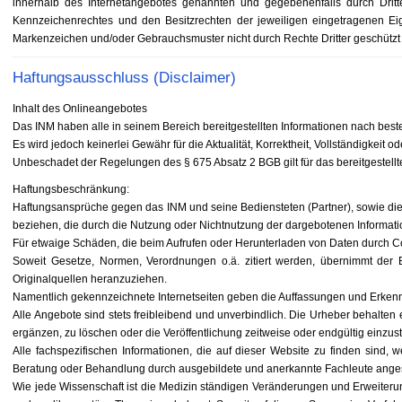
innerhalb des Internetangebotes genannten und gegebenenfalls durch Drit
Kennzeichenrechtes und den Besitzrechten der jeweiligen eingetragenen Eig
Markenzeichen und/oder Gebrauchsmuster nicht durch Rechte Dritter geschützt 
Haftungsausschluss (Disclaimer)
Inhalt des Onlineangebotes
Das INM haben alle in seinem Bereich bereitgestellten Informationen nach bes
Es wird jedoch keinerlei Gewähr für die Aktualität, Korrektheit, Vollständigkeit 
Unbeschadet der Regelungen des § 675 Absatz 2 BGB gilt für das bereitgestell
Haftungsbeschränkung:
Haftungsansprüche gegen das INM und seine Bediensteten (Partner), sowie die A
beziehen, die durch die Nutzung oder Nichtnutzung der dargebotenen Informati
Für etwaige Schäden, die beim Aufrufen oder Herunterladen von Daten durch Com
Soweit Gesetze, Normen, Verordnungen o.ä. zitiert werden, übernimmt der Be
Originalquellen heranzuziehen.
Namentlich gekennzeichnete Internetseiten geben die Auffassungen und Erkenn
Alle Angebote sind stets freibleibend und unverbindlich. Die Urheber behalte
ergänzen, zu löschen oder die Veröffentlichung zeitweise oder endgültig einzust
Alle fachspezifischen Informationen, die auf dieser Website zu finden sind, w
Beratung oder Behandlung durch ausgebildete und anerkannte Fachleute ang
Wie jede Wissenschaft ist die Medizin ständigen Veränderungen und Erweiter