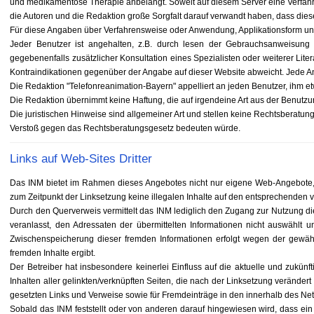
und medikamentöse Therapie anbelangt. Soweit auf diesem Server eine Verfahre
die Autoren und die Redaktion große Sorgfalt darauf verwandt haben, dass die
Für diese Angaben über Verfahrensweise oder Anwendung, Applikationsform 
Jeder Benutzer ist angehalten, z.B. durch lesen der Gebrauchsanweisung
gegebenenfalls zusätzlicher Konsultation eines Spezialisten oder weiterer Li
Kontraindikationen gegenüber der Angabe auf dieser Website abweicht. Jede An
Die Redaktion "Telefonreanimation-Bayern" appelliert an jeden Benutzer, ihm e
Die Redaktion übernimmt keine Haftung, die auf irgendeine Art aus der Benutzun
Die juristischen Hinweise sind allgemeiner Art und stellen keine Rechtsberatung
Verstoß gegen das Rechtsberatungsgesetz bedeuten würde.
Links auf Web-Sites Dritter
Das INM bietet im Rahmen dieses Angebotes nicht nur eigene Web-Angebote, s
zum Zeitpunkt der Linksetzung keine illegalen Inhalte auf den entsprechenden ve
Durch den Querverweis vermittelt das INM lediglich den Zugang zur Nutzung dieser
veranlasst, den Adressaten der übermittelten Informationen nicht auswählt u
Zwischenspeicherung dieser fremden Informationen erfolgt wegen der gewählt
fremden Inhalte ergibt.
Der Betreiber hat insbesondere keinerlei Einfluss auf die aktuelle und zukün
Inhalten aller gelinkten/verknüpften Seiten, die nach der Linksetzung verändert 
gesetzten Links und Verweise sowie für Fremdeinträge in den innerhalb des Net
Sobald das INM feststellt oder von anderen darauf hingewiesen wird, dass ein ko